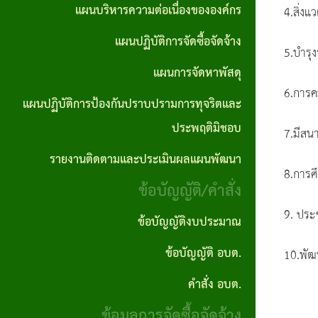
ตอน
แผนการ
แผนบริหารความต่อเนื่องขององค์กร
4.สิ่งแ
บุคคล
No Gift
ซื้อจัด
การ
จัดหา
แผนปฏิบัติการจัดซื้อจัดจ้าง
Policy
จ้างราย
5.บําร
ปฏิบัติ
พัสดุ
ไตรมาส
แผนการจัดหาพัสดุ
ภารกิจ
งาน
แผน
6.การค
แผนปฏิบัติการป้องกันปราบปรามการทุจริตและ
อำนาจ
งาน
ปฏิบัติ
ประพฤติมิชอบ
หน้าที่
7.มีสน
กิจ
การ
รายงานติดตามและประเมินผลแผนพัฒนา
คู่มือ
กา
ป้องกัน
8.การศ
ข้อบัญญัติ/คำสั่ง
และ
รส
ปราบ
9. ประ
มาตร
ภาฯ
ปราม
ข้อบัญญัติงบประมาณ
ฐาน
การ
ข้อบัญญัติ อบต.
10.พัฒ
รางวัล
การ
ทุจริต
แห่ง
คำสั่ง อบต.
ปฎิบัติ
และ
ความ
ข้อมูลการจัดซื้อจัดจ้าง