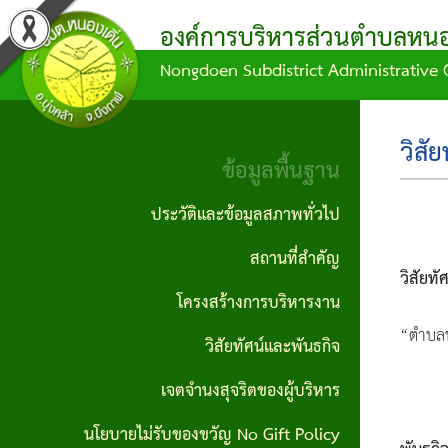
องค์การบริหารส่วนตำบลหนอง
Nongdoen Subdistrict Administrative 
ผล
ข้อมูล
ข้อ
แผน
บุคลากร
ข้อมูล
การ
การ
บัญญัติ/
พัฒนา
พื้น
คณะผู้
วิสั
ดำเนิน
จัด
คำ
ท้อง
ฐาน
ข้อมูลพื้นฐาน
บริหาร
งาน
ซื้อ
สั่ง
ถิ่น
ประวัติ
ประวัติและข้อมูลสภาพทั่วไป
สมาชิก
จัด
กิจกรรม/
ข้อ
แผน
และ
สถานที่สำคัญ
สภา
จ้าง
วิสัยท
ผลงาน
บัญญัติ
ดำเนิน
ข้อมูล
โครงสร้างการบริหารงาน
หัวหน้า
ประกาศ
งบ
งาน
สภาพ
รายงาน
“ตําบลน
วิสัยทัศน์และพันธกิจ
ส่วน
จัดซื้อ
ประมาณ
ทั่วไป
ข้อมูล
แผน
ราชการ
เจตจำนงสุจริตของผู้บริหาร
จัดจ้าง
ทางการ
ข้อ
พัฒนา
ผู้นำ
นโยบายไม่รับของขวัญ No Gift Policy
สำนักงาน
เงิน
ประกาศ
บัญญัติ
ท้อง
ชุมชน