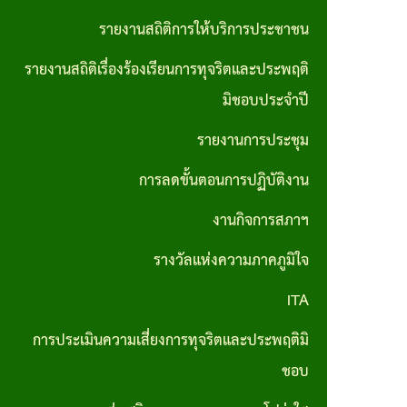
ส่วน
มาตรการ
รายงานสถิติการให้บริการประชาชน
บุคคล
ส่งเสริม
รายงานสถิติเรื่องร้องเรียนการทุจริตและประพฤติ
ประมวล
คุณธรรม
มิชอบประจำปี
จริยธรรม
และ
รายงานการประชุม
สำหรับ
ความ
เจ้าหน้าที่
การลดขั้นตอนการปฏิบัติงาน
โปร่งใส
ของรัฐ
ภายใน
งานกิจการสภาฯ
หน่วย
รางวัลแห่งความภาคภูมิใจ
งาน
ITA
การขับ
การประเมินความเสี่ยงการทุจริตและประพฤติมิ
เคลื่อน
ชอบ
จริยธรรม