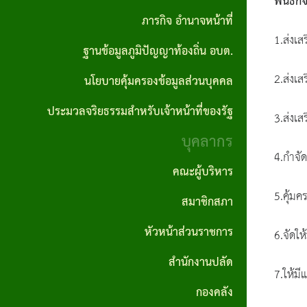
พันธกิ
ปลัด
ภารกิจ อำนาจหน้าที่
ราคา
อบต.
ถิ่น
รายงาน
ผลิตภัณฑ์
1.ส่งเส
กลาง
ฐานข้อมูลภูมิปัญญาท้องถิ่น อบต.
กอง
ผลการ
คำสั่ง
แผนงาน
ชุมชน
คลัง
2.ส่งเ
นโยบายคุ้มครองข้อมูลส่วนบุคคล
ดำเนิน
ประกาศ
อบต.
ป้องกันและ
สถาน
งาน
ผลจัด
บรรเทา
ประมวลจริยธรรมสำหรับเจ้าหน้าที่ของรัฐ
กอง
ที่
3.ส่งเ
ซื้อจัด
สาธารณภัย
บุคลากร
ช่าง
รายงาน
สำคัญ
จ้าง
4.กําจั
สถิติการ
แผน
คณะผู้บริหาร
กองการ
โครงสร้าง
ให้บริการ
ประกาศ
อัตรา
5.คุ้ม
ศึกษา
สมาชิกสภา
การ
ประชาชน
ผู้ชนะ
กำลัง
ศาสนา
บริหาร
หัวหน้าส่วนราชการ
6.จัดใ
การจัด
3 ปี
และ
รายงาน
งาน
สำนักงานปลัด
ซื้อจัด
วัฒนธรรม
7.ให้ม
สถิติเรื่อง
แผน
วิสัย
จ้างราย
กองคลัง
ร้องเรียน
บริหาร