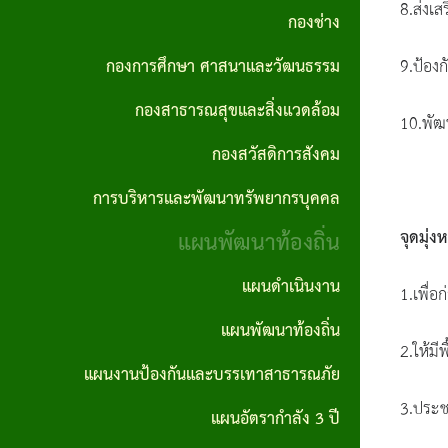
กอง
ทัศน์
8.ส่งเ
ปี
กองช่าง
การ
ความ
สาธารณสุข
และ
ทุจริต
สรุป
ต่อ
กองการศึกษา ศาสนาและวัฒนธรรม
9.ป้อง
และสิ่ง
พันธ
และ
ผล
เนื่อง
กองสาธารณสุขและสิ่งแวดล้อม
แวดล้อม
กิจ
10.พัฒ
ประพฤติ
การ
ของ
กองสวัสดิการสังคม
กอง
เจตจำนง
มิชอบ
จัด
องค์กร
การบริหารและพัฒนาทรัพยากรบุคคล
สวัสดิการ
สุจริต
ประจำปี
ซื้อ
แผน
สังคม
แผนพัฒนาท้องถิ่น
จุดมุ่
ของผู้
จัด
รายงาน
ปฏิบัติ
บริหาร
จ้าง
แผนดำเนินงาน
การ
1.เพื่อ
การ
การ
ราย
บริหาร
นโยบาย
แผนพัฒนาท้องถิ่น
ประชุม
จัดซื้อ
เดือน
2.ให้มี
และ
ไม่รับ
จัด
แผนงานป้องกันและบรรเทาสาธารณภัย
การ
พัฒนา
ของ
สรุปผล
จ้าง
3.ประช
แผนอัตรากำลัง 3 ปี
ลดขั้น
ทรัพยากร
ขวัญ
การจัด