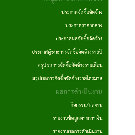
งาน
ประพฤติ
ภาค
ประกาศจัดซื้อจัดจ้าง
มิชอบ
กฎหมาย
ภูมิใจ
ประกาศราคากลาง
ที่
รายงาน
ITA
เกี่ยวข้อง
ประกาศผลจัดซื้อจัดจ้าง
ติดตาม
การ
และ
ประกาศผู้ชนะการจัดซื้อจัดจ้างรายปี
ฐานข้อมูล
ประเมิน
ประเมิน
ภูมิปัญญา
สรุปผลการจัดซื้อจัดจ้างรายเดือน
ความ
ผลแผน
ท้องถิ่น
สรุปผลการจัดซื้อจัดจ้างรายไตรมาส
เสี่ยงการ
พัฒนา
อบต.
ผลการดำเนินงาน
ทุจริต
นโยบาย
และ
กิจกรรม/ผลงาน
คุ้มครอง
ประพฤติ
รายงานข้อมูลทางการเงิน
ข้อมูล
มิชอบ
รายงานผลการดำเนินงาน