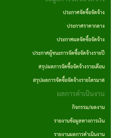
งาน
ประพฤติ
ภาค
ประกาศจัดซื้อจัดจ้าง
มิชอบ
กฎหมาย
ภูมิใจ
ประกาศราคากลาง
ที่
รายงาน
ITA
เกี่ยวข้อง
ประกาศผลจัดซื้อจัดจ้าง
ติดตาม
การ
และ
ประกาศผู้ชนะการจัดซื้อจัดจ้างรายปี
ฐานข้อมูล
ประเมิน
ประเมิน
ภูมิปัญญา
สรุปผลการจัดซื้อจัดจ้างรายเดือน
ความ
ผลแผน
ท้องถิ่น
สรุปผลการจัดซื้อจัดจ้างรายไตรมาส
เสี่ยงการ
พัฒนา
อบต.
ผลการดำเนินงาน
ทุจริต
นโยบาย
และ
กิจกรรม/ผลงาน
คุ้มครอง
ประพฤติ
รายงานข้อมูลทางการเงิน
ข้อมูล
มิชอบ
รายงานผลการดำเนินงาน