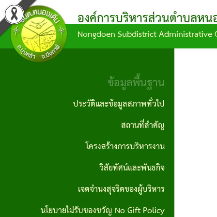
องค์การบริหารส่วนตำบลหนอง
Nongdoen Subdistrict Administrative 
ผล
ข้อมูล
ข้อ
แผน
บุคลากร
ข้อมูล
การ
การ
บัญญัติ/
พัฒนา
พื้น
คณะผู้
ดำเนิน
จัด
คำ
ท้อง
ฐาน
ข้อมูลพื้นฐาน
บริหาร
งาน
ซื้อ
สั่ง
ถิ่น
ประวัติ
ประวัติและข้อมูลสภาพทั่วไป
สมาชิก
จัด
กิจกรรม/
ข้อ
แผน
และ
สถานที่สำคัญ
สภา
จ้าง
ผลงาน
บัญญัติ
ดำเนิน
ข้อมูล
โครงสร้างการบริหารงาน
หัวหน้า
ประกาศ
งบ
งาน
สภาพ
รายงาน
วิสัยทัศน์และพันธกิจ
ส่วน
จัดซื้อ
ประมาณ
ทั่วไป
ข้อมูล
แผน
ราชการ
เจตจำนงสุจริตของผู้บริหาร
จัดจ้าง
ทางการ
ข้อ
พัฒนา
ผู้นำ
นโยบายไม่รับของขวัญ No Gift Policy
สำนักงาน
เงิน
ประกาศ
บัญญัติ
ท้อง
ชุมชน