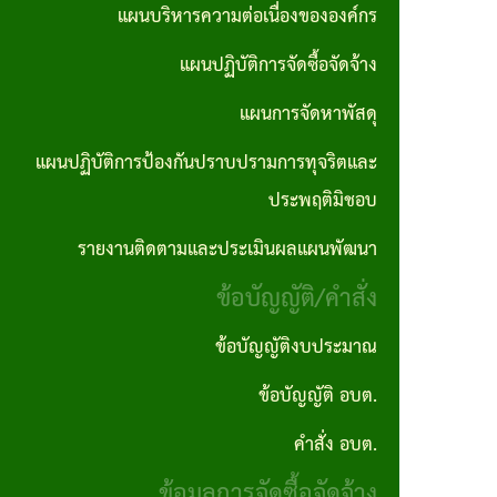
ตอน
แผนการ
แผนบริหารความต่อเนื่องขององค์กร
บุคคล
No Gift
ซื้อจัด
การ
จัดหา
แผนปฏิบัติการจัดซื้อจัดจ้าง
Policy
จ้างราย
ปฏิบัติ
พัสดุ
ไตรมาส
แผนการจัดหาพัสดุ
ภารกิจ
งาน
แผน
แผนปฏิบัติการป้องกันปราบปรามการทุจริตและ
อำนาจ
งาน
ปฏิบัติ
ประพฤติมิชอบ
หน้าที่
กิจ
การ
รายงานติดตามและประเมินผลแผนพัฒนา
คู่มือ
กา
ป้องกัน
ข้อบัญญัติ/คำสั่ง
และ
รส
ปราบ
มาตร
ภาฯ
ปราม
ข้อบัญญัติงบประมาณ
ฐาน
การ
ข้อบัญญัติ อบต.
รางวัล
การ
ทุจริต
แห่ง
คำสั่ง อบต.
ปฎิบัติ
และ
ความ
ข้อมูลการจัดซื้อจัดจ้าง