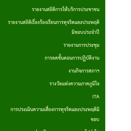
ส่วน
มาตรการ
รายงานสถิติการให้บริการประชาชน
บุคคล
ส่งเสริม
รายงานสถิติเรื่องร้องเรียนการทุจริตและประพฤติ
ประมวล
คุณธรรม
มิชอบประจำปี
จริยธรรม
และ
รายงานการประชุม
สำหรับ
ความ
เจ้าหน้าที่
การลดขั้นตอนการปฏิบัติงาน
โปร่งใส
ของรัฐ
ภายใน
งานกิจการสภาฯ
หน่วย
รางวัลแห่งความภาคภูมิใจ
งาน
ITA
การขับ
การประเมินความเสี่ยงการทุจริตและประพฤติมิ
เคลื่อน
ชอบ
จริยธรรม