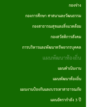
กอง
ทัศน์
ปี
กองช่าง
การ
ความ
สาธารณสุข
และ
ทุจริต
สรุป
ต่อ
กองการศึกษา ศาสนาและวัฒนธรรม
และสิ่ง
พันธ
และ
ผล
เนื่อง
กองสาธารณสุขและสิ่งแวดล้อม
แวดล้อม
กิจ
ประพฤติ
การ
ของ
กองสวัสดิการสังคม
กอง
เจตจำนง
มิชอบ
จัด
องค์กร
การบริหารและพัฒนาทรัพยากรบุคคล
สวัสดิการ
สุจริต
ประจำปี
ซื้อ
แผน
สังคม
แผนพัฒนาท้องถิ่น
ของผู้
จัด
รายงาน
ปฏิบัติ
บริหาร
จ้าง
แผนดำเนินงาน
การ
การ
การ
ราย
บริหาร
นโยบาย
แผนพัฒนาท้องถิ่น
ประชุม
จัดซื้อ
เดือน
และ
ไม่รับ
จัด
แผนงานป้องกันและบรรเทาสาธารณภัย
การ
พัฒนา
ของ
สรุปผล
จ้าง
แผนอัตรากำลัง 3 ปี
ลดขั้น
ทรัพยากร
ขวัญ
การจัด