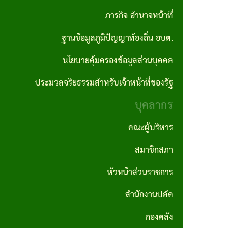
ปลัด
ภารกิจ อำนาจหน้าที่
ราคา
อบต.
ถิ่น
รายงาน
ผลิตภัณฑ์
กลาง
ฐานข้อมูลภูมิปัญญาท้องถิ่น อบต.
กอง
ผลการ
คำสั่ง
แผนงาน
ชุมชน
คลัง
นโยบายคุ้มครองข้อมูลส่วนบุคคล
ดำเนิน
ประกาศ
อบต.
ป้องกันและ
สถาน
งาน
ผลจัด
บรรเทา
ประมวลจริยธรรมสำหรับเจ้าหน้าที่ของรัฐ
กอง
ที่
ซื้อจัด
สาธารณภัย
บุคลากร
ช่าง
รายงาน
สำคัญ
จ้าง
สถิติการ
แผน
คณะผู้บริหาร
กองการ
โครงสร้าง
ให้บริการ
ประกาศ
อัตรา
ศึกษา
สมาชิกสภา
การ
ประชาชน
ผู้ชนะ
กำลัง
ศาสนา
บริหาร
หัวหน้าส่วนราชการ
การจัด
3 ปี
และ
รายงาน
งาน
สำนักงานปลัด
ซื้อจัด
วัฒนธรรม
สถิติเรื่อง
แผน
วิสัย
จ้างราย
กองคลัง
ร้องเรียน
บริหาร