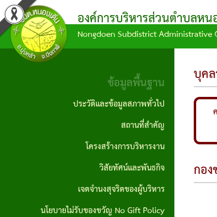
องค์การบริหารส่วนตำบลหนอง
Nongdoen Subdistrict Administrative 
ผล
ข้อมูล
ข้อ
แผน
บุคลากร
ข้อมูล
การ
การ
บัญญัติ/
พัฒนา
พื้น
คณะผู้
บุคล
ดำเนิน
จัด
คำ
ท้อง
ฐาน
ข้อมูลพื้นฐาน
บริหาร
งาน
ซื้อ
สั่ง
ถิ่น
ประวัติ
ประวัติและข้อมูลสภาพทั่วไป
สมาชิก
จัด
ค
กิจกรรม/
ข้อ
แผน
และ
สถานที่สำคัญ
สภา
จ้าง
ผลงาน
บัญญัติ
ดำเนิน
ข้อมูล
โครงสร้างการบริหารงาน
หัวหน้า
ประกาศ
งบ
งาน
สภาพ
รายงาน
กองช
วิสัยทัศน์และพันธกิจ
ส่วน
จัดซื้อ
ประมาณ
ทั่วไป
ข้อมูล
แผน
ราชการ
เจตจำนงสุจริตของผู้บริหาร
จัดจ้าง
ทางการ
ข้อ
พัฒนา
ผู้นำ
นโยบายไม่รับของขวัญ No Gift Policy
สำนักงาน
เงิน
ประกาศ
บัญญัติ
ท้อง
ชุมชน