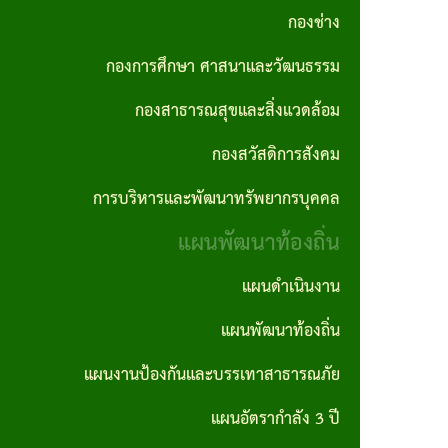
กอง
ทัศน์
ปี
กองช่าง
การ
ความ
สาธารณสุข
และ
ทุจริต
สรุป
ต่อ
กองการศึกษา ศาสนาและวัฒนธรรม
และสิ่ง
พันธ
และ
ผล
เนื่อง
กองสาธารณสุขและสิ่งแวดล้อม
แวดล้อม
กิจ
ประพฤติ
การ
ของ
กองสวัสดิการสังคม
กอง
เจตจำนง
มิชอบ
จัด
องค์กร
การบริหารและพัฒนาทรัพยากรบุคคล
สวัสดิการ
สุจริต
ประจำปี
ซื้อ
แผน
สังคม
แผนพัฒนาท้องถิ่น
ของผู้
จัด
รายงาน
ปฏิบัติ
บริหาร
จ้าง
แผนดำเนินงาน
การ
การ
การ
ราย
บริหาร
นโยบาย
แผนพัฒนาท้องถิ่น
ประชุม
จัดซื้อ
เดือน
และ
ไม่รับ
จัด
แผนงานป้องกันและบรรเทาสาธารณภัย
การ
พัฒนา
ของ
สรุปผล
จ้าง
แผนอัตรากำลัง 3 ปี
ลดขั้น
ทรัพยากร
ขวัญ
การจัด