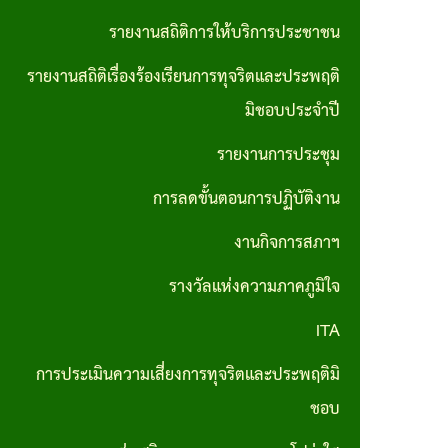
ส่วน
มาตรการ
รายงานสถิติการให้บริการประชาชน
บุคคล
ส่งเสริม
รายงานสถิติเรื่องร้องเรียนการทุจริตและประพฤติ
ประมวล
คุณธรรม
มิชอบประจำปี
จริยธรรม
และ
รายงานการประชุม
สำหรับ
ความ
เจ้าหน้าที่
การลดขั้นตอนการปฏิบัติงาน
โปร่งใส
ของรัฐ
ภายใน
งานกิจการสภาฯ
หน่วย
รางวัลแห่งความภาคภูมิใจ
งาน
ITA
การขับ
การประเมินความเสี่ยงการทุจริตและประพฤติมิ
เคลื่อน
ชอบ
จริยธรรม