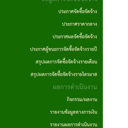
งาน
ประพฤติ
ภาค
ประกาศจัดซื้อจัดจ้าง
มิชอบ
กฎหมาย
ภูมิใจ
ประกาศราคากลาง
ที่
รายงาน
ITA
เกี่ยวข้อง
ประกาศผลจัดซื้อจัดจ้าง
ติดตาม
การ
และ
ประกาศผู้ชนะการจัดซื้อจัดจ้างรายปี
ฐานข้อมูล
ประเมิน
ประเมิน
ภูมิปัญญา
สรุปผลการจัดซื้อจัดจ้างรายเดือน
ความ
ผลแผน
ท้องถิ่น
สรุปผลการจัดซื้อจัดจ้างรายไตรมาส
เสี่ยงการ
พัฒนา
อบต.
ผลการดำเนินงาน
ทุจริต
นโยบาย
และ
กิจกรรม/ผลงาน
คุ้มครอง
ประพฤติ
รายงานข้อมูลทางการเงิน
ข้อมูล
มิชอบ
รายงานผลการดำเนินงาน