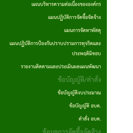
ตอน
แผนการ
แผนบริหารความต่อเนื่องขององค์กร
บุคคล
No Gift
ซื้อจัด
การ
จัดหา
แผนปฏิบัติการจัดซื้อจัดจ้าง
Policy
จ้างราย
ปฏิบัติ
พัสดุ
ไตรมาส
แผนการจัดหาพัสดุ
ภารกิจ
งาน
แผน
แผนปฏิบัติการป้องกันปราบปรามการทุจริตและ
อำนาจ
งาน
ปฏิบัติ
ประพฤติมิชอบ
หน้าที่
กิจ
การ
รายงานติดตามและประเมินผลแผนพัฒนา
คู่มือ
กา
ป้องกัน
ข้อบัญญัติ/คำสั่ง
และ
รส
ปราบ
มาตร
ภาฯ
ปราม
ข้อบัญญัติงบประมาณ
ฐาน
การ
ข้อบัญญัติ อบต.
รางวัล
การ
ทุจริต
แห่ง
คำสั่ง อบต.
ปฎิบัติ
และ
ความ
ข้อมูลการจัดซื้อจัดจ้าง