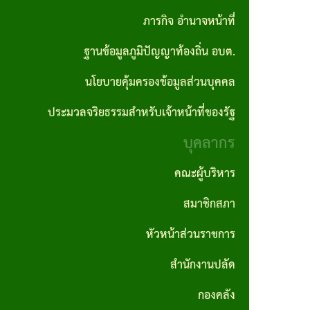
ปลัด
ภารกิจ อำนาจหน้าที่
ราคา
อบต.
ถิ่น
รายงาน
ผลิตภัณฑ์
กลาง
ฐานข้อมูลภูมิปัญญาท้องถิ่น อบต.
กอง
ผลการ
คำสั่ง
แผนงาน
ชุมชน
คลัง
นโยบายคุ้มครองข้อมูลส่วนบุคคล
ดำเนิน
ประกาศ
อบต.
ป้องกันและ
สถาน
งาน
ผลจัด
บรรเทา
ประมวลจริยธรรมสำหรับเจ้าหน้าที่ของรัฐ
กอง
ที่
ซื้อจัด
สาธารณภัย
บุคลากร
ช่าง
รายงาน
สำคัญ
จ้าง
สถิติการ
แผน
คณะผู้บริหาร
กองการ
โครงสร้าง
ให้บริการ
ประกาศ
อัตรา
ศึกษา
สมาชิกสภา
การ
ประชาชน
ผู้ชนะ
กำลัง
ศาสนา
บริหาร
หัวหน้าส่วนราชการ
การจัด
3 ปี
และ
รายงาน
งาน
สำนักงานปลัด
ซื้อจัด
วัฒนธรรม
สถิติเรื่อง
แผน
วิสัย
จ้างราย
กองคลัง
ร้องเรียน
บริหาร