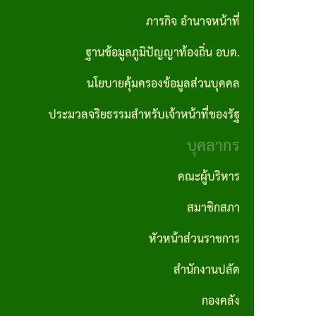
ปลัด
ภารกิจ อำนาจหน้าที่
ราคา
อบต.
ถิ่น
รายงาน
ผลิตภัณฑ์
กลาง
ฐานข้อมูลภูมิปัญญาท้องถิ่น อบต.
กอง
ผลการ
คำสั่ง
แผนงาน
ชุมชน
คลัง
นโยบายคุ้มครองข้อมูลส่วนบุคคล
ดำเนิน
ประกาศ
อบต.
ป้องกันและ
สถาน
งาน
ผลจัด
บรรเทา
ประมวลจริยธรรมสำหรับเจ้าหน้าที่ของรัฐ
กอง
ที่
ซื้อจัด
สาธารณภัย
บุคลากร
ช่าง
รายงาน
สำคัญ
จ้าง
สถิติการ
แผน
คณะผู้บริหาร
กองการ
โครงสร้าง
ให้บริการ
ประกาศ
อัตรา
ศึกษา
สมาชิกสภา
การ
ประชาชน
ผู้ชนะ
กำลัง
ศาสนา
บริหาร
หัวหน้าส่วนราชการ
การจัด
3 ปี
และ
รายงาน
งาน
สำนักงานปลัด
ซื้อจัด
วัฒนธรรม
สถิติเรื่อง
แผน
วิสัย
จ้างราย
กองคลัง
ร้องเรียน
บริหาร