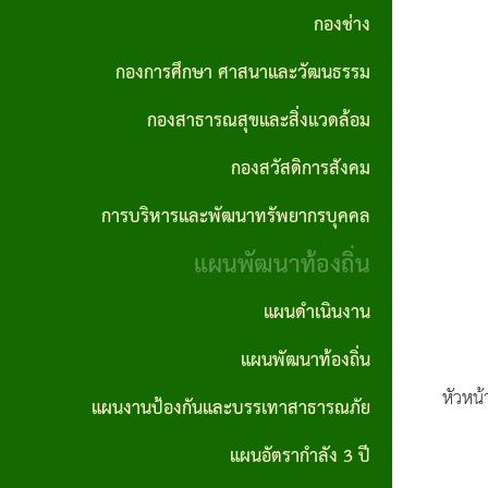
กอง
ทัศน์
ปี
กองช่าง
การ
ความ
สาธารณสุข
และ
ทุจริต
สรุป
ต่อ
กองการศึกษา ศาสนาและวัฒนธรรม
และสิ่ง
พันธ
และ
ผล
เนื่อง
กองสาธารณสุขและสิ่งแวดล้อม
แวดล้อม
กิจ
ประพฤติ
การ
ของ
กองสวัสดิการสังคม
กอง
เจตจำนง
มิชอบ
จัด
องค์กร
การบริหารและพัฒนาทรัพยากรบุคคล
สวัสดิการ
สุจริต
ประจำปี
ซื้อ
แผน
สังคม
แผนพัฒนาท้องถิ่น
ของผู้
จัด
รายงาน
ปฏิบัติ
บริหาร
จ้าง
แผนดำเนินงาน
การ
การ
การ
ราย
บริหาร
นโยบาย
แผนพัฒนาท้องถิ่น
ประชุม
จัดซื้อ
เดือน
และ
ไม่รับ
หัวหน
จัด
แผนงานป้องกันและบรรเทาสาธารณภัย
การ
พัฒนา
ของ
สรุปผล
จ้าง
แผนอัตรากำลัง 3 ปี
ลดขั้น
ทรัพยากร
ขวัญ
การจัด