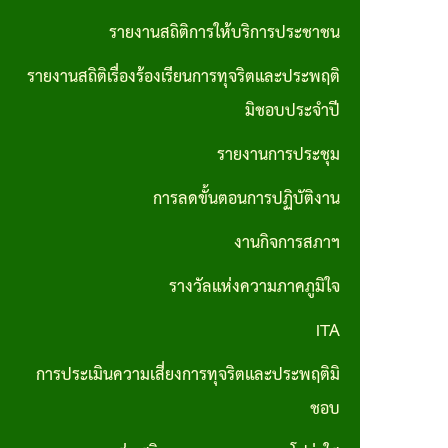
ส่วน
มาตรการ
รายงานสถิติการให้บริการประชาชน
บุคคล
ส่งเสริม
รายงานสถิติเรื่องร้องเรียนการทุจริตและประพฤติ
ประมวล
คุณธรรม
มิชอบประจำปี
จริยธรรม
และ
รายงานการประชุม
สำหรับ
ความ
เจ้าหน้าที่
การลดขั้นตอนการปฏิบัติงาน
โปร่งใส
ของรัฐ
ภายใน
งานกิจการสภาฯ
หน่วย
รางวัลแห่งความภาคภูมิใจ
งาน
ITA
การขับ
การประเมินความเสี่ยงการทุจริตและประพฤติมิ
เคลื่อน
ชอบ
จริยธรรม