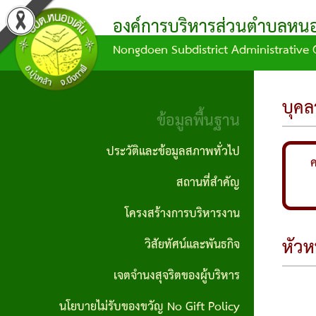
องค์การบริหารส่วนตำบลหนอง
Nongdoen Subdistrict Administrative 
ผล
ข้อมูล
ข้อ
แผน
บุคลากร
ข้อมูล
การ
การ
บัญญัติ/
พัฒนา
พื้น
คณะผู้
บุคล
ดำเนิน
จัด
คำ
ท้อง
ฐาน
ข้อมูลพื้นฐาน
บริหาร
งาน
ซื้อ
สั่ง
ถิ่น
ประวัติ
ประวัติและข้อมูลสภาพทั่วไป
สมาชิก
จัด
ค
กิจกรรม/
ข้อ
แผน
และ
สถานที่สำคัญ
สภา
จ้าง
ผลงาน
บัญญัติ
ดำเนิน
ข้อมูล
โครงสร้างการบริหารงาน
หัวหน้า
ประกาศ
งบ
งาน
สภาพ
รายงาน
หัวห
วิสัยทัศน์และพันธกิจ
ส่วน
จัดซื้อ
ประมาณ
ทั่วไป
ข้อมูล
แผน
ราชการ
เจตจำนงสุจริตของผู้บริหาร
จัดจ้าง
ทางการ
ข้อ
พัฒนา
ผู้นำ
นโยบายไม่รับของขวัญ No Gift Policy
สำนักงาน
เงิน
ประกาศ
บัญญัติ
ท้อง
ชุมชน