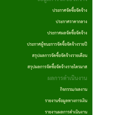
งาน
ประพฤติ
ภาค
ประกาศจัดซื้อจัดจ้าง
มิชอบ
กฎหมาย
ภูมิใจ
ประกาศราคากลาง
ที่
รายงาน
ITA
เกี่ยวข้อง
ประกาศผลจัดซื้อจัดจ้าง
ติดตาม
การ
และ
ประกาศผู้ชนะการจัดซื้อจัดจ้างรายปี
ฐานข้อมูล
ประเมิน
ประเมิน
ภูมิปัญญา
สรุปผลการจัดซื้อจัดจ้างรายเดือน
ความ
ผลแผน
ท้องถิ่น
สรุปผลการจัดซื้อจัดจ้างรายไตรมาส
เสี่ยงการ
พัฒนา
อบต.
ผลการดำเนินงาน
ทุจริต
นโยบาย
และ
กิจกรรม/ผลงาน
คุ้มครอง
ประพฤติ
รายงานข้อมูลทางการเงิน
ข้อมูล
มิชอบ
รายงานผลการดำเนินงาน