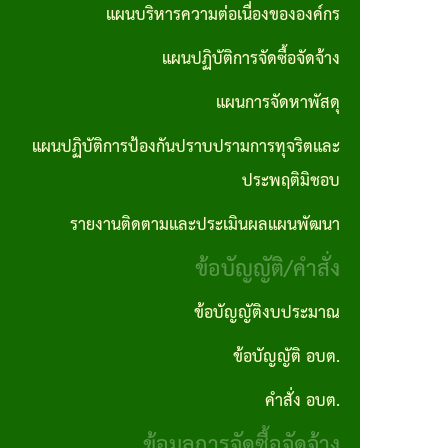
ตอน
แผนการ
แผนบริหารความต่อเนื่องขององค์กร
บุคคล
No Gift
ซื้อจัด
การ
จัดหา
แผนปฏิบัติการจัดซื้อจัดจ้าง
Policy
จ้างราย
ปฏิบัติ
พัสดุ
ไตรมาส
แผนการจัดหาพัสดุ
ภารกิจ
งาน
แผน
แผนปฏิบัติการป้องกันปราบปรามการทุจริตและ
อำนาจ
งาน
ปฏิบัติ
ประพฤติมิชอบ
หน้าที่
กิจ
การ
รายงานติดตามและประเมินผลแผนพัฒนา
คู่มือ
กา
ป้องกัน
ข้อบัญญัติ/คำสั่ง
และ
รส
ปราบ
มาตร
ภาฯ
ปราม
ข้อบัญญัติงบประมาณ
ฐาน
การ
ข้อบัญญัติ อบต.
รางวัล
การ
ทุจริต
แห่ง
คำสั่ง อบต.
ปฎิบัติ
และ
ความ
ข้อมูลการจัดซื้อจัดจ้าง